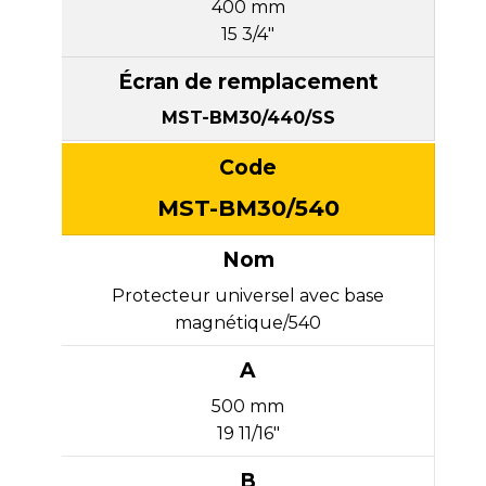
400 mm
B,
15 3/4"
codes
et
écrans
MST-BM30/440/SS
de
remplacement
MST-BM30/540
Protecteur universel avec base
magnétique/540
500 mm
19 11/16"