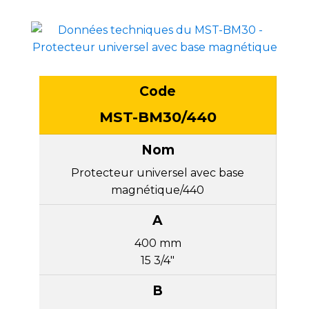
Spécifications
techniques
MST-BM30/440
du
protecteur
universel
avec
Protecteur universel avec base
base
magnétique/440
magnétique
MST-
BM30
400 mm
—
15 3/4"
dimensions
A
et