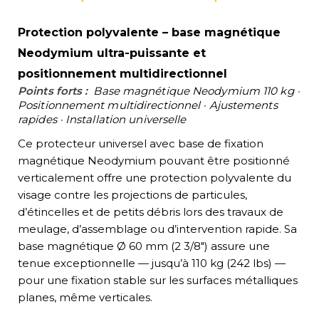
range
Protection polyvalente – base magnétique
563.0
Neodymium ultra-puissante et
CAD
positionnement multidirectionnel
Points forts :
Base magnétique Neodymium 110 kg ·
throu
Positionnement multidirectionnel · Ajustements
rapides · Installation universelle
578.0
Ce protecteur universel avec base de fixation
CAD
magnétique Neodymium pouvant être positionné
verticalement offre une protection polyvalente du
visage contre les projections de particules,
d’étincelles et de petits débris lors des travaux de
meulage, d’assemblage ou d’intervention rapide. Sa
base magnétique Ø 60 mm (2 3/8") assure une
tenue exceptionnelle — jusqu’à 110 kg (242 lbs) —
pour une fixation stable sur les surfaces métalliques
planes, même verticales.