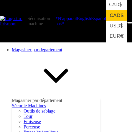
CAD
$
CAD
$
Sécurisation
*N'apparait
English
Español
machine
pas*
USD
$
EUR
€
Magasiner par département
Magasiner par département
Sécurité Machines
Outils de sablage
Tour
Fraiseuse
Perceuse